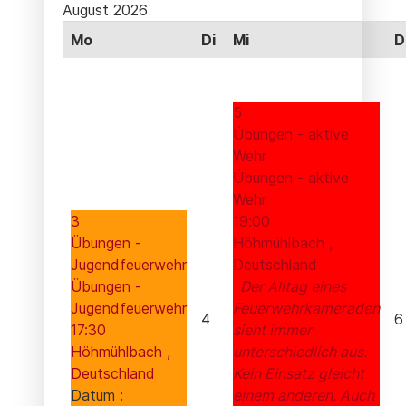
August 2026
Mo
Di
Mi
D
5
Übungen - aktive
Wehr
Übungen - aktive
Wehr
3
19:00
Übungen -
Höhmühlbach ,
Jugendfeuerwehr
Deutschland
Übungen -
Der Alltag eines
Jugendfeuerwehr
Feuerwehrkameraden
4
6
17:30
sieht immer
Höhmühlbach ,
unterschiedlich aus.
Deutschland
Kein Einsatz gleicht
Datum :
einem anderen. Auch