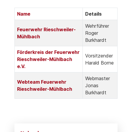
Name
Details
Kontakte,
Wehrführer
Feuerwehr Rieschweiler-
Roger
Mühlbach
Burkhardt
Förderkreis der Feuerwehr
Vorsitzender
Rieschweiler-Mühlbach
Harald Borne
e.V.
Webmaster
Webteam Feuerwehr
Jonas
Rieschweiler-Mühlbach
Burkhardt
Vorheriges
Vorheriger
Nächstes
Nächstes
Jahr
Monat
Jahr
Monat