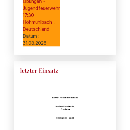
Übungen -
Jugendfeuerwehr
17:30
Höhmühlbach ,
Deutschland
Datum :
31.08.2026
letzter Einsatz
B2.02 - Rundballenbrand
Maßweilerstraße,
Contwig
03.08.2026 - 23:55