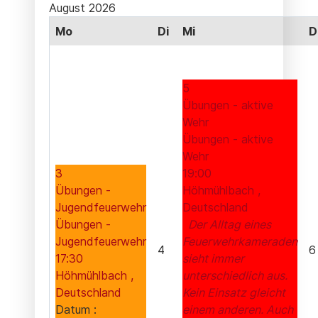
August 2026
Mo
Di
Mi
D
5
Übungen - aktive
Wehr
Übungen - aktive
Wehr
3
19:00
Übungen -
Höhmühlbach ,
Jugendfeuerwehr
Deutschland
Übungen -
Der Alltag eines
Jugendfeuerwehr
Feuerwehrkameraden
4
6
17:30
sieht immer
Höhmühlbach ,
unterschiedlich aus.
Deutschland
Kein Einsatz gleicht
Datum :
einem anderen. Auch